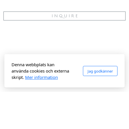
I N Q U I R E
Denna webbplats kan
använda cookies och externa
Jag godkänner
skript.
Mer information